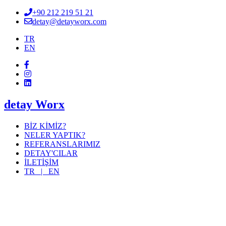
+90 212 219 51 21
detay@detayworx.com
TR
EN
detay Worx
BİZ KİMİZ?
NELER YAPTIK?
REFERANSLARIMIZ
DETAY'CILAR
İLETİŞİM
TR |
EN