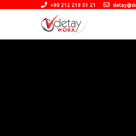
+90 212 219 51 21
detay@d