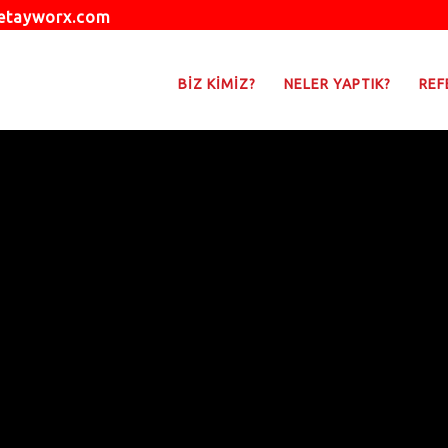
etayworx.com
BİZ KİMİZ?
NELER YAPTIK?
REF