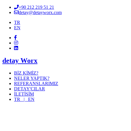
+90 212 219 51 21
detay@detayworx.com
TR
EN
detay Worx
BİZ KİMİZ?
NELER YAPTIK?
REFERANSLARIMIZ
DETAY'CILAR
İLETİŞİM
TR |
EN