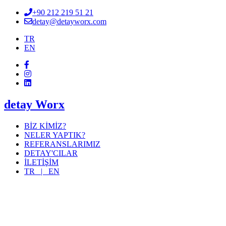
+90 212 219 51 21
detay@detayworx.com
TR
EN
detay Worx
BİZ KİMİZ?
NELER YAPTIK?
REFERANSLARIMIZ
DETAY'CILAR
İLETİŞİM
TR |
EN