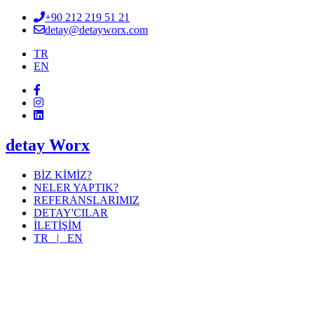
+90 212 219 51 21
detay@detayworx.com
TR
EN
detay Worx
BİZ KİMİZ?
NELER YAPTIK?
REFERANSLARIMIZ
DETAY'CILAR
İLETİŞİM
TR |
EN