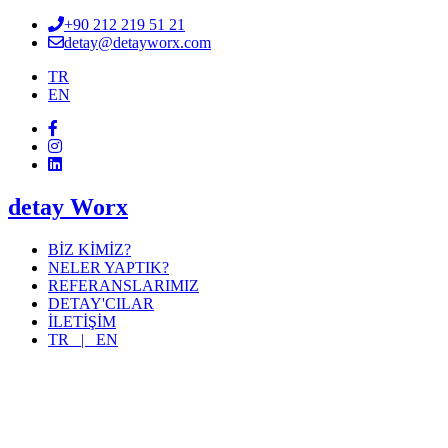
+90 212 219 51 21
detay@detayworx.com
TR
EN
detay Worx
BİZ KİMİZ?
NELER YAPTIK?
REFERANSLARIMIZ
DETAY'CILAR
İLETİŞİM
TR |
EN