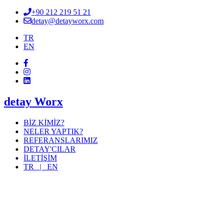
+90 212 219 51 21
detay@detayworx.com
TR
EN
detay Worx
BİZ KİMİZ?
NELER YAPTIK?
REFERANSLARIMIZ
DETAY'CILAR
İLETİŞİM
TR |
EN