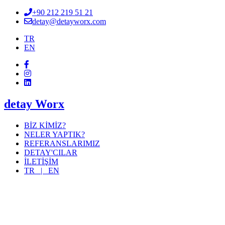
+90 212 219 51 21
detay@detayworx.com
TR
EN
detay Worx
BİZ KİMİZ?
NELER YAPTIK?
REFERANSLARIMIZ
DETAY'CILAR
İLETİŞİM
TR |
EN