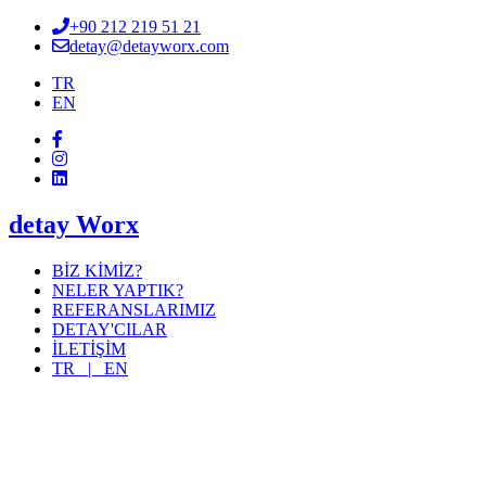
+90 212 219 51 21
detay@detayworx.com
TR
EN
detay Worx
BİZ KİMİZ?
NELER YAPTIK?
REFERANSLARIMIZ
DETAY'CILAR
İLETİŞİM
TR |
EN