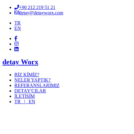
+90 212 219 51 21
detay@detayworx.com
TR
EN
detay Worx
BİZ KİMİZ?
NELER YAPTIK?
REFERANSLARIMIZ
DETAY'CILAR
İLETİŞİM
TR |
EN