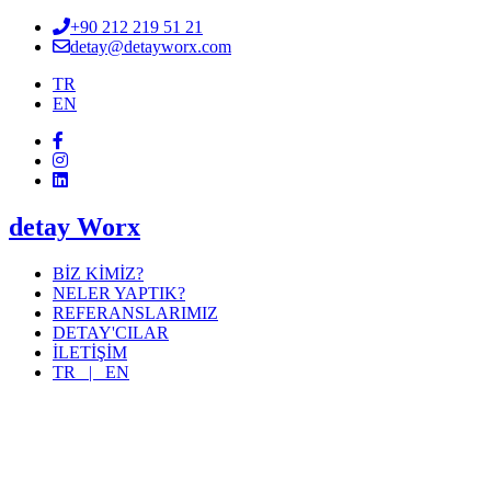
+90 212 219 51 21
detay@detayworx.com
TR
EN
detay Worx
BİZ KİMİZ?
NELER YAPTIK?
REFERANSLARIMIZ
DETAY'CILAR
İLETİŞİM
TR |
EN