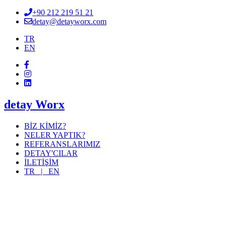
+90 212 219 51 21
detay@detayworx.com
TR
EN
detay Worx
BİZ KİMİZ?
NELER YAPTIK?
REFERANSLARIMIZ
DETAY'CILAR
İLETİŞİM
TR |
EN