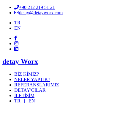
+90 212 219 51 21
detay@detayworx.com
TR
EN
detay Worx
BİZ KİMİZ?
NELER YAPTIK?
REFERANSLARIMIZ
DETAY'CILAR
İLETİŞİM
TR |
EN