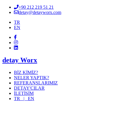
+90 212 219 51 21
detay@detayworx.com
TR
EN
detay Worx
BİZ KİMİZ?
NELER YAPTIK?
REFERANSLARIMIZ
DETAY'CILAR
İLETİŞİM
TR |
EN