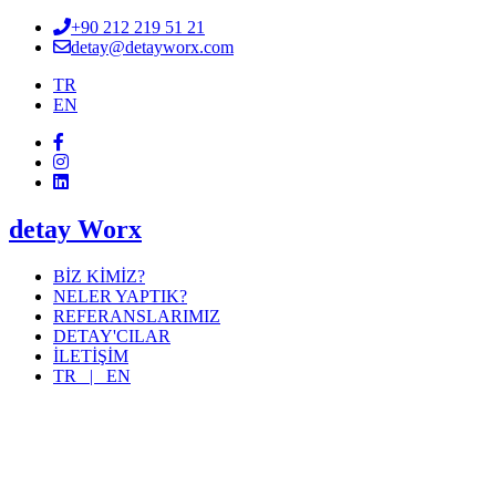
+90 212 219 51 21
detay@detayworx.com
TR
EN
detay Worx
BİZ KİMİZ?
NELER YAPTIK?
REFERANSLARIMIZ
DETAY'CILAR
İLETİŞİM
TR |
EN