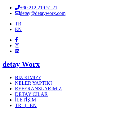
+90 212 219 51 21
detay@detayworx.com
TR
EN
detay Worx
BİZ KİMİZ?
NELER YAPTIK?
REFERANSLARIMIZ
DETAY'CILAR
İLETİŞİM
TR |
EN